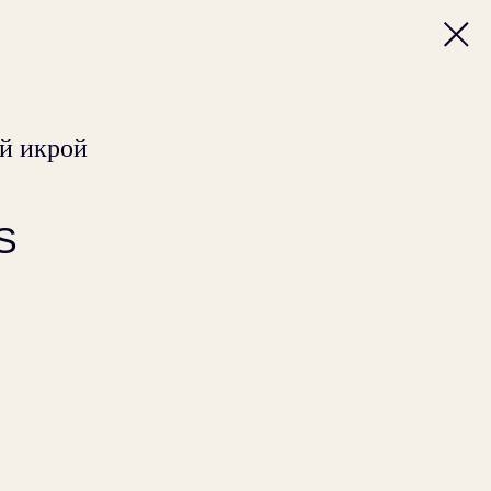
й икрой
S