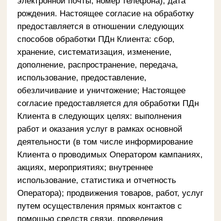
Принятие решений, затрагивающих интересы
Клиента, на основании исключительно
автоматизированной обработки ПДн
Оператором не производится.
Настоящее согласие в полном объеме
распространяется также на предоставленные
мной персональные данные моих
несовершеннолетних детей, указанных мной в
анкете или иным образом. Настоящее согласие
действует со дня его подписания до дня
отзыва в письменной форме. Настоящее
согласие может быть отозвано Клиентом путем
направления в адрес Оператора сообщения об
отзыве согласия на обработку ПДн Клиента в
письменной форме.
Клиент также дает согласие контрагентам
Оператора на обработку всех персональных
данных Клиента, имеющихся в распоряжении/
доступе Оператора и/или контрагентов
Оператора, в том числе с целью
информирования Клиента об услугах
контрагентов. Клиент дает свое согласие на
получение рекламы, рассылки, в том числе по
сети подвижной радиотелефонной связи, от