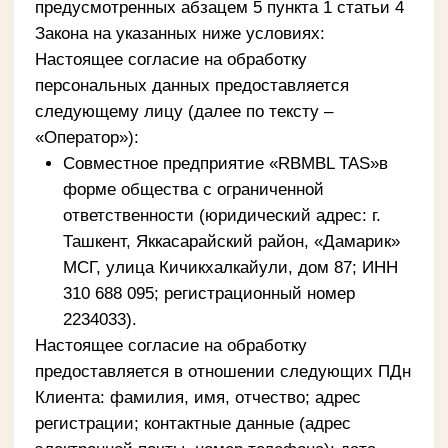
предоставляется в отношении следующих ПДн
Клиента: фамилия, имя, отчество; адрес
регистрации; контактные данные (адрес
электронной почты, номер телефона); дата
рождения. Настоящее согласие на обработку
предоставляется в отношении следующих
способов обработки ПДн Клиента: сбор,
хранение, систематизация, изменение,
дополнение, распространение, передача,
использование, предоставление,
обезличивание и уничтожение; Настоящее
согласие предоставляется для обработки ПДн
Клиента в следующих целях: выполнения
работ и оказания услуг в рамках основной
деятельности (в том числе информирование
Клиента о проводимых Оператором кампаниях,
акциях, мероприятиях; внутреннее
использование, статистика и отчетность
Оператора); продвижения товаров, работ, услуг
путем осуществления прямых контактов с
помощью средств связи, проведения
программ, направленных на повышение
качества продукции и услуг Оператора, и
других маркетинговых программ Оператором.