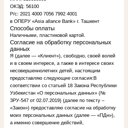
Я (далее — «Клиент»), свободно, своей волей
и в своем интересе, а также в интересе своих
несовершеннолетних детей, настоящим
предоставляю следующие согласия:В
соответствии со статьей 18 Закона Республики
Узбекистан «О персональных данных» (№
ЗРУ-547 от 02.07.2019) (далее по тексту –
«Закон») предоставляю согласие на обработку
моих персональных данных (далее — «ПДн»),
а именно совершение действий,
предусмотренных абзацем 5 пункта 1 статьи 4
Закона на указанных ниже условиях:
Настоящее согласие на обработку
персональных данных предоставляется
следующему лицу (далее по тексту –
«Оператор»):
Совместное предприятие «RBMBL TAS»в
форме общества с ограниченной
ответственности (юридический адрес: г.
Ташкент, Яккасарайский район, «Дамарик»
МСГ, улица Кичикхалкайули, дом 87; ИНН
310 688 095; регистрационный номер
2234033).
Настоящее согласие на обработку