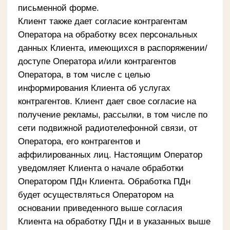
BANKATERING
Приходите к нам:
Ташкент, ТЦ Ташкент Сити Молл, ул.