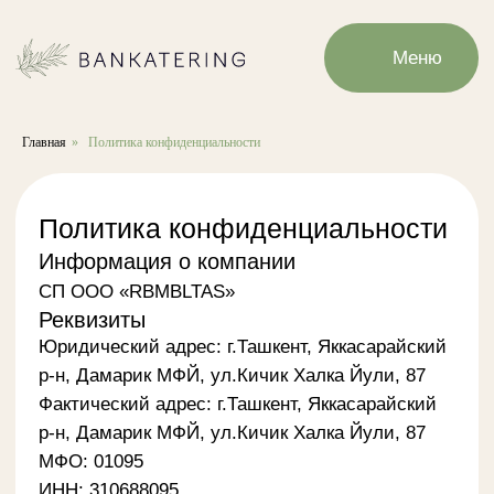
Меню
Главная
»
Политика конфиденциальности
Политика конфиденциальности
Информация о компании
СП ООО «RBMBLTAS»
Реквизиты
Юридический адрес: г.Ташкент, Яккасарайский
р-н, Дамарик МФЙ, ул.Кичик Халка Йули, 87
Фактический адрес: г.Ташкент, Яккасарайский
р-н, Дамарик МФЙ, ул.Кичик Халка Йули, 87
МФО: 01095
ИНН: 310688095
ОКЭД: 56100
Р/с: 2021 4000 7056 7992 4001
в ОПЕРУ «Asia allance Bank» г. Ташкент
Способы оплаты
Наличными, пластиковой картой.
Согласие на обработку персональных
данных