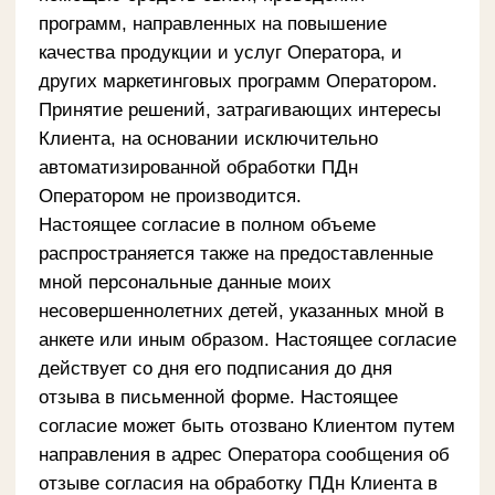
Оператора, его контрагентов и
аффилированных лиц. Настоящим Оператор
уведомляет Клиента о начале обработки
Оператором ПДн Клиента. Обработка ПДн
будет осуществляться Оператором на
основании приведенного выше согласия
Клиента на обработку ПДн и в указанных выше
целях. При подписании настоящего
уведомления Клиент уведомлен о правах,
предоставляемых субъекту Законом, в
частности, но не ограничиваясь, о правах
субъекта ПДн: на получение сведений,
предусмотренных ч. 1 ст. 22 Закона; на доступ
к его ПДн; правах, предусмотренных ч. 4 ст. 12
Закона, использования ПДн работниками
Оператора, а также третьего лица, связанными
с обработкой ПДн, должно осуществляться
только в соответствии с их
профессиональными, служебными или
трудовыми обязанностями; на обжалование
действий или бездействий Оператора.