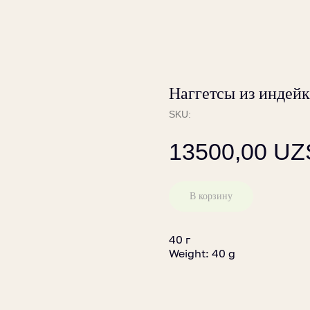
Наггетсы из индей
SKU:
13500,00
UZ
В корзину
40 г
Weight: 40 g