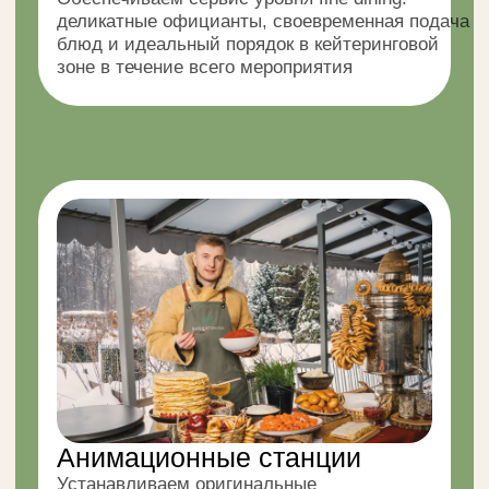
десерты и лёгкие закуски, выполненные
в едином визуальном стиле
МЕНЮ
Все меню
Канапе
Профитроли, блины
и эклеры