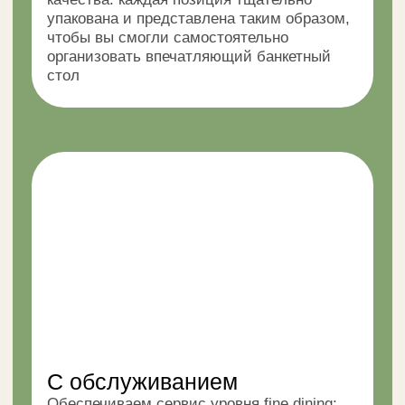
Фуршет
Организуем элегантный фуршет
с порциями небольшого размера, где
каждая закуска продумана по вкусовым
качествам, структуре и визуальному
исполнению для поддержания статуса
события
Кофе-брейк
Предлагаем не обычный перерыв,
а элегантную кофейную паузу:
высококлассный кофе, изысканные