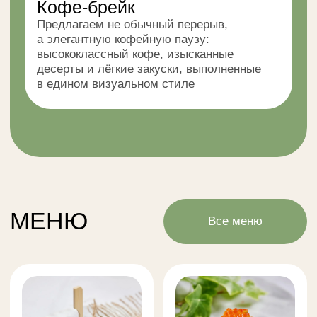
ПРИМЕРЫ
НАШИХ РАБОТ
Открытие офиса Яндекс
Мероприятие в ETÉRA
Мероприятие для Cannes&Roses во
Французском посольстве
Закрытое мероприятие Uzbekistan's club
Фуршетная зона для женского клуба и
фитнес-студии Aije
Фуршетная зона для «Завтрак.клуба»