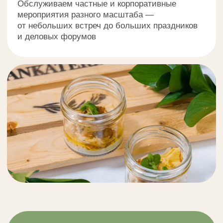
упакована и представлена таким образом,
чтобы вы смогли самостоятельно
организовать впечатляющий банкетный
стол
С обслуживанием
Обеспечиваем сервис уровня fine dining:
деликатные официанты, своевременная подача
блюд и идеальный порядок в кейтеринговой
зоне в течение всего мероприятия