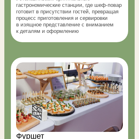
Тарты, киши
Закуски
и брускетты
Сэндвичи
Подносы с закусками
и круассаны