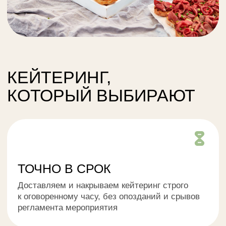
Доставляем и накрываем кейтеринг строго
к оговоренному часу, без опозданий и срывов
регламента мероприятия
НЕОБЫЧНЫЙ ФОРМАТ
Создаём концепцию кейтеринга под идею
события: фуршет, фуд-зоны, шеф‑станции,
выездной ресторан и другие нестандартные
решения
ВКУС И СВЕЖЕСТЬ
Готовим из отборных продуктов
непосредственно перед выездом
и привозим блюда в идеальном
состоянии для подачи