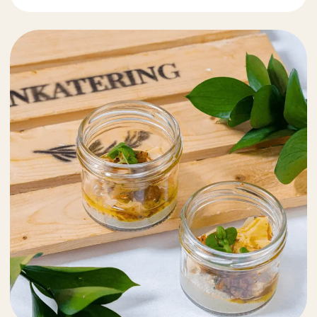
Ташкент, ТЦ Ташкент Сити Молл, ул.
Батыра Закирова, 7, 3 этаж
Звоните нам:
+998 (78) 113-64-04
Прием звонков:
с 10:00 до 22:00 ежедневно
Заказать звонок
Кейтеринг
и доставка в Ташкенте
Telegram
Instagram