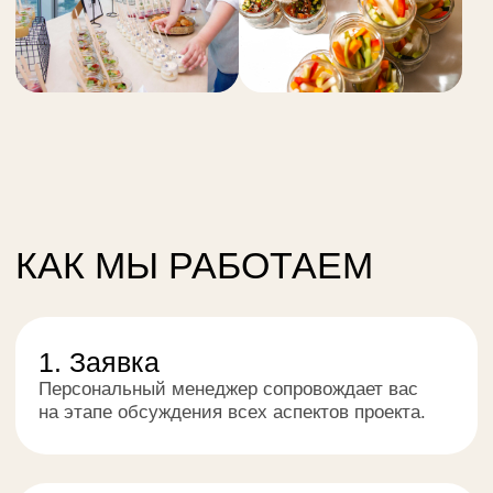
координатор
отправкой
Доставка
Выездное
на следующий
обслуживание
день
и красивая
сервировка
Форма для
заказа