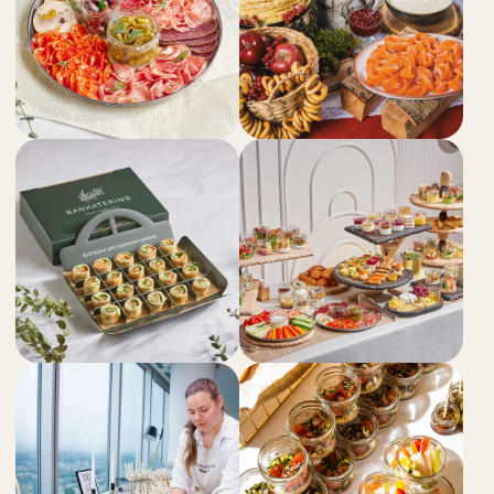
Кейтеринг настолько слаженно отработал,
что гости подумали, что мы проводили
мероприятие в ресторане, а не в арт-
галерее.
ПОЛУЧИТЕ
КАЧЕСТВЕННЫЙ
КЕЙТЕРИНГ С НАМИ
Персональный
Проверка продуктов
менеджер-
и блюд перед