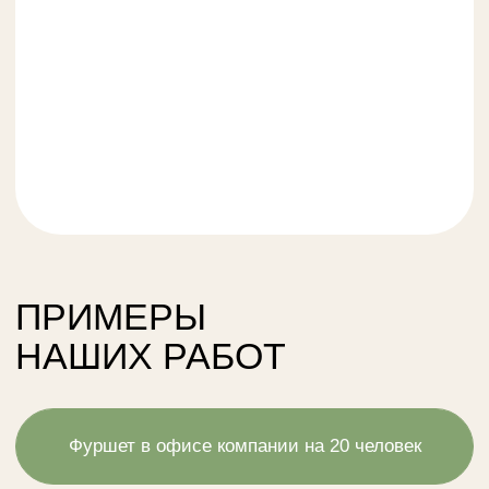
и презентабельным внешним видом.
Формат — не отвлекает от общения, подходит
для офиса и не требует сложной логистики.
Решение:
Мы предложили компактный фуршет
с фуршетными закусками, сформировав
сбалансированное меню по вкусам
и текстурам, в которое вошли сытные позиции,
лёгкие закуски и десерты, подходящие для
офисного формата и комфортного общения.
Что вошло в кейтеринг:
Ассорти канапе и закусок
Мини-сэндвичи и тарталетки
Овощные и сырные закуски
Десерты порционного формата
Напитки (вода, соки / лимонад)
Результат:
Фуршет прошёл без перерывов на «накрытие»
и уборку, гости свободно общались
и не отвлекались от мероприятия. Заказчик
получил готовое решение «под ключ» для
офисного формата — эстетично, удобно
и вовремя.