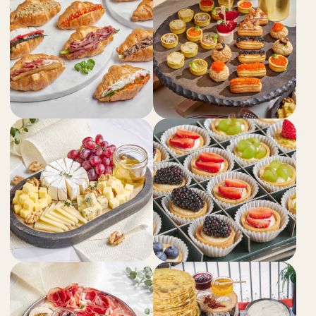
ОТЗЫВЫ
Laziz Nur
Ксения
19.07.2025
Большое спасибо всей команде: поварам,
Очень вкусно, спасибо
официантам, бармену и, конечно,
по оформлению заказа,
Сабине — менеджеру. Ни разу
доставка, тайминг, упа
не пожалела, что выбрала вашу компанию
сервировка — выше вся
в проведении особенного для нас вечера —
красиво и вкусно нако
свадебного ужина на 50 человек.
гостей! Спасибо! Отде
Сабина — безумно ответственный,
курьеру Софье: очень 
поддерживающий человек, что особенно
ценно в этот день. Невероятно
трудолюбивый человек. Всегда помогает
с выбором и в целом, я с легкостью
положилась на нее во многих вопросах,
чему очень благодарна. Повара работали
не в самых удобных условиях,
но справились великолепно.